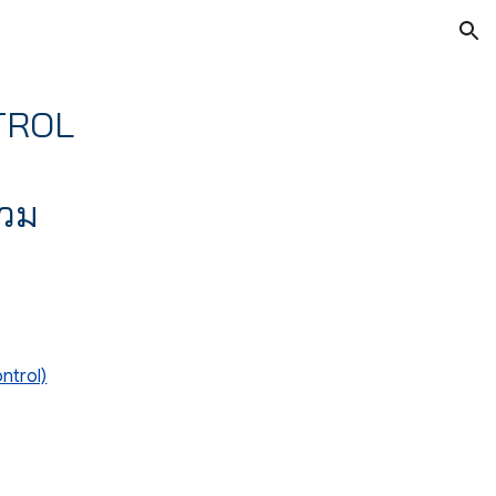
ion
TROL
่วม
ntrol)