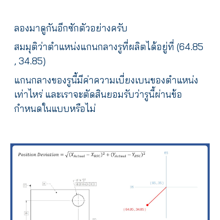
ลองมาดูกันอีกซักตัวอย่างครับ
สมมุติว่าตำแหน่งแกนกลางรูที่ผลิตได้อยู่ที่
(
64.85
, 34.85)
แกนกลางของรูนี้มีค่าความเบี่ยงเบนของตำแหน่ง
เท่าไหร่ และเราจะตัดสินยอมรับว่ารูนี้ผ่านข้อ
กำหนดในแบบหรือไม่