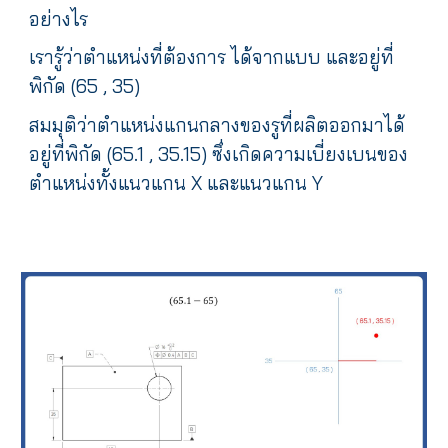
อย่างไร
เรารู้ว่าตำแหน่งที่ต้องการ ได้จากแบบ และอยู่ที่
พิกัด
(
65
,
35)
สมมุติว่าตำแหน่งแกนกลางของรูที่ผลิตออกมาได้
อยู่ที่พิกัด
(
65.1 , 35.15) ซึ่งเกิดความเบี่ยงเบนของ
ตำแหน่งทั้งแนวแกน X และแนวแกน Y