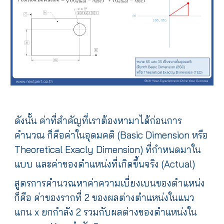
ดังนั้น ค่าที่สำคัญที่เราต้องหามาได้ก่อนการ
คำนวณ ก็คือค่าในอุดมคติ (Basic
D
imension
หรือ
Theoretical Exacly Dimension
) ที่กำหนดมาใน
แบบ และค่าของตำแหน่งที่เกิดขึ้นจริง
(Actual)
สูตรการคำนวณหาค่าความเบี่ยงเบนของตำแหน่ง
ก็คือ ค่าของรากที่ 2 ของผลต่างตำแหน่งในแนว
แกน x ยกกำลัง 2 รวมกับผลต่างของตำแหน่งใน