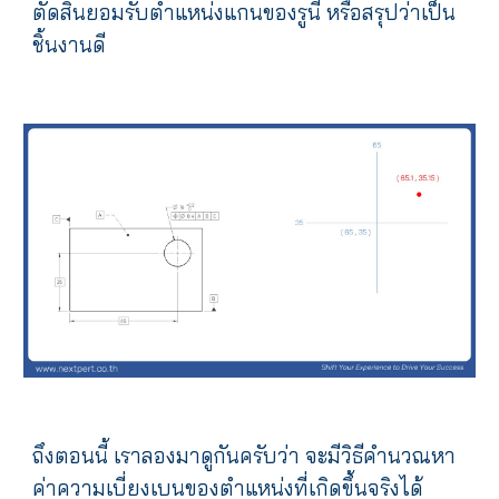
ตัดสินยอมรับตำแหน่งแกนของรูนี้ หรือสรุปว่าเป็น
ชิ้นงานดี
ถึงตอนนี้ เราลองมาดูกันครับว่า จะมีวิธีคำนวณหา
ค่าความเบี่ยงเบนของตำแหน่งที่เกิดขึ้นจริงได้