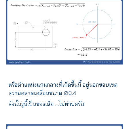
หรือตำแหน่งแกนกลางที่เกิดขึ้นนี้ อยู่นอกขอบเขต
ความคลาดเคลื่อนขนาด ∅0.4
ดังนั้นรูนี้เป็นของเสีย ...ไม่ผ่านครับ