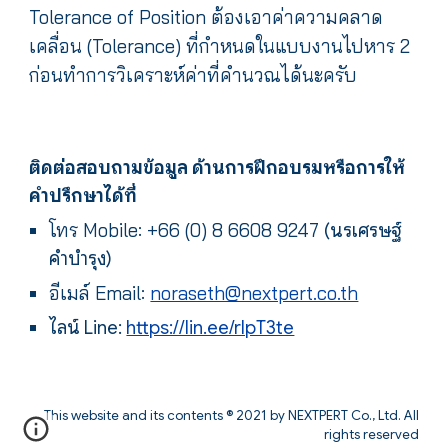
Tolerance of Position ต้องเอาค่าความคลาด
เคลื่อน (Tolerance) ที่กำหนดในแบบงานไปหาร 2
ก่อนทำการวิเคราะห์ค่าที่คำนวณได้นะครับ
ติดต่อสอบถามข้อมูล ด้านการฝึกอบรมหรือการให้
คำปรึกษาได้ที่
โทร
Mobile: +66 (0) 8 6608 9247
(นรเศรษฐ์
คำบำรุง)
อีเมล์ Email:
noraseth@nextpert.co.th
ไลน์ Line:
https://lin.ee/rIpT3te
This website and its contents
® 202
1 by NEXTPERT Co., Ltd. All
rights reserved