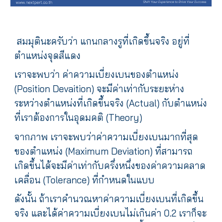
สมมุตินะครับว่า แกนกลางรูที่เกิดขึ้นจริง อยู่ที่
ตำแหน่งจุดสีแดง
เราจะพบว่า ค่าความ
เบี่ยงเบน
ของตำแหน่ง
(Position Devaition) จะมีค่าเท่ากับระยะห่าง
ระหว่างตำแหน่งที่เกิดขึ้นจริง (Actual) กับตำแหน่ง
ที่เราต้องการในอุดมคติ (Theory)
จากภาพ เราจะพบว่าค่าความเบี่ยงเบนมากที่สุด
ของตำแหน่ง (
M
aximum Deviation) ที่สามารถ
เกิดขึ้นได้จะมีค่าเท่ากับครึ่งหนึ่งของค่าความคลาด
เคลื่อน (Tolerance) ที่กำหนดในแบบ
ดังนั้น ถ้าเราคำนวณหาค่าความเบี่ยงเบนที่เกิดขึ้น
จริง และได้ค่าความเบี่ยงเบนไม่เกินค่า 0.2 เราก็จะ