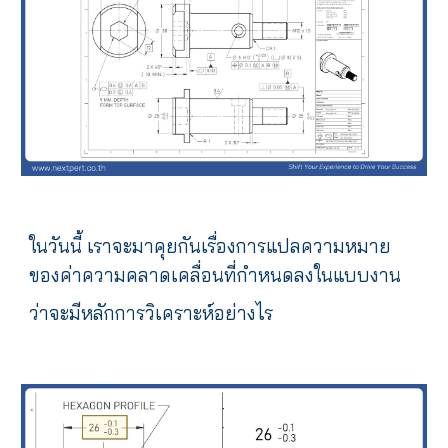
ในวันนี้ เราจะมาคุยกันเรื่องการแปลความหมาย
ของค่าความคลาดเคลื่อนที่กำหนดลงในแบบงาน
ว่าจะมีหลักการวิเคราะห์อย่างไร