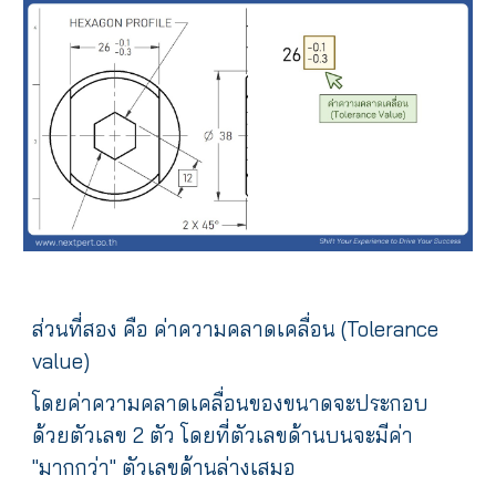
ส่ว
น
ที่สอง คือ ค่าความคลาดเคลื่อน
(
Tolerance
value
)
โดยค่าความคลาดเคลื่อนของขนาดจะประกอบ
ด้วยตัวเลข 2 ตัว โดยที่ตัวเลขด้านบนจะมีค่า
"
มากกว่า" ตัวเลขด้านล่างเสมอ