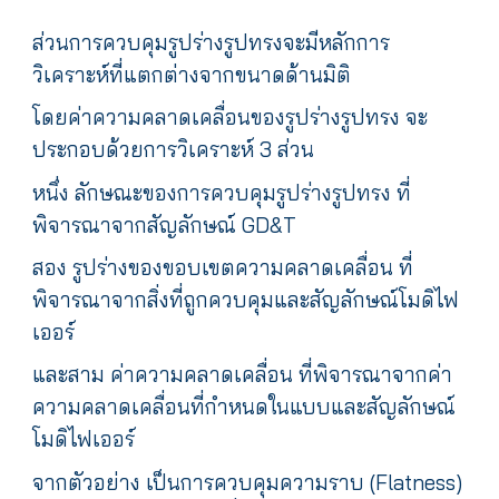
ส่วนการควบคุมรูปร่างรูปทรงจะมีหลักการ
วิเคราะห์ที่แตกต่างจากขนาดด้านมิติ
โดยค่าความคลาดเคลื่อนของรูปร่างรูปทรง จะ
ประกอบด้วยการวิเคราะห์ 3 ส่วน
หนึ่ง ลักษณะของการควบคุมรูปร่างรูปทรง ที่
พิจารณาจากสัญลักษณ์ G
D&
T
สอง รูปร่างของขอบเขตความคลาดเคลื่อน ที่
พิจารณาจากสิ่งที่ถูกควบคุมและสัญลักษณ์โมดิไฟ
เออร์
และสาม ค่าความคลาดเคลื่อน ที่พิจารณาจากค่า
ความคลาดเคลื่อนที่กำหนดในแบบและสัญลักษณ์
โมดิไฟเออร์
จากตัวอย่าง เป็นการควบคุมความราบ (Flatness)