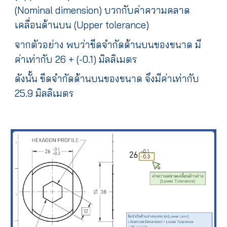
(
Nominal
dimension) บว
ก
กับค่าความคลาด
เคลื่อนด้านบน (Upper tolerance)
จากตัวอย่าง พบว่าขีดจำกัดด้านบนของขนาด มี
ค่าเท่ากับ 26
+
(
-
0.1) มิลลิเมตร
ดังนั้น ขีดจำกัดด้านบนของขนาด
จึงมีค่าเท่ากับ
25.9 มิลลิเมตร