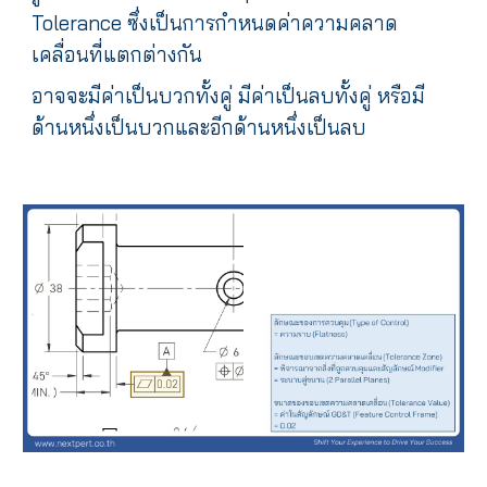
Tolerance ซึ่งเป็นการกำหนดค่าความคลาด
เคลื่อนที่แตกต่างกัน
อาจจะมีค่าเป็นบวกทั้งคู่ มีค่าเป็นลบทั้งคู่ หรือมี
ด้านหนึ่งเป็นบวกและอีกด้านหนึ่งเป็นลบ