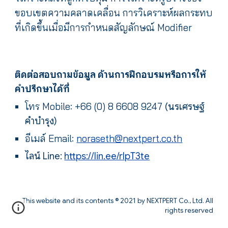
ขอบเขตความคลาดเคลื่อน การวิเคราะห์ผลกระทบ
ที่เกิดขึ้นเมื่อมีการกำหนดสัญลักษณ์
Modifier
ติดต่อสอบถามข้อมูล ด้านการฝึกอบรมหรือการให้
คำปรึกษาได้ที่
โทร
Mobile: +66 (0) 8 6608 9247
(นรเศรษฐ์
คำบำรุง)
อีเมล์ Email:
noraseth@nextpert.co.th
ไลน์ Line:
https://lin.ee/rIpT3te
This website and its contents
® 202
1 by NEXTPERT Co., Ltd. All
rights reserved