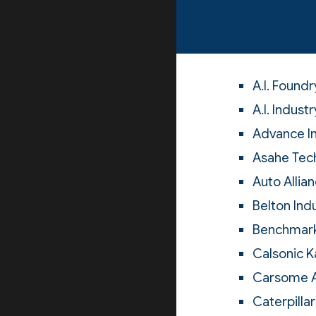
A.I. Found
A.I. Industr
Advance In
Asahe Tech
Auto Allian
Belton Indu
Benchmark 
Calsonic Ka
Carsome Ac
Caterpilla