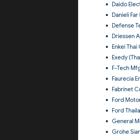
Daido Elect
Danieli Far
Defense Te
Driessen A
Enkei Thai 
Exedy (Thai
F-Tech Mfg.
Faurecia E
Fabrinet Co
Ford Motor
Ford Thail
General Mo
Grohe Siam