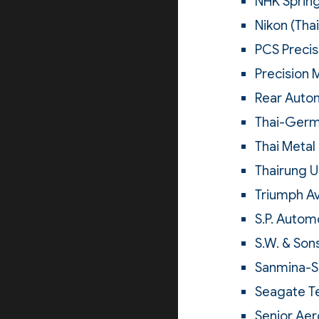
NHK Spring
Nikon (Thai
PCS Precisi
Precision 
Rear Autom
Thai-Germa
Thai Metal 
Thairung U
Triumph Avi
S.P. Autom
S.W. & Sons
Sanmina-Sc
Seagate Te
Senior Aer