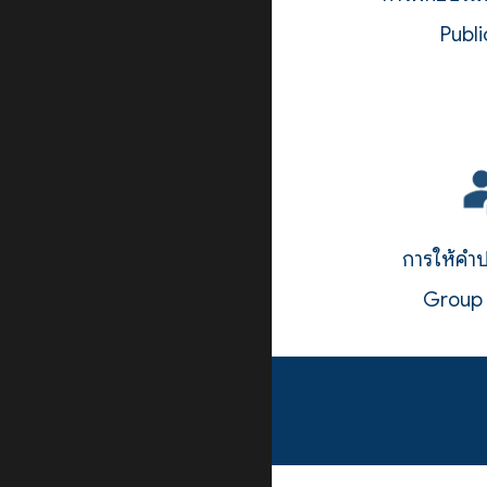
P
ubli
การให้คำป
Grou