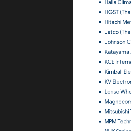
Halla Clima
HGST (Thai
Hitachi Met
Jatco (Thai
Johnson Con
Katayama A
KCE Interna
Kimball Ele
KV Electron
Lenso Whee
Magnecomp
Mitsubishi
MPM Techno